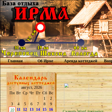
Главная
Об Ирме
Аренда коттеджей
Вопр
<
август, 2026
>
Пн
Вт
Ср
Чт
Пт
Сб
Вс
1
2
3
4
5
6
7
8
9
11
12
13
14
15
16
10
Скачать Word документ