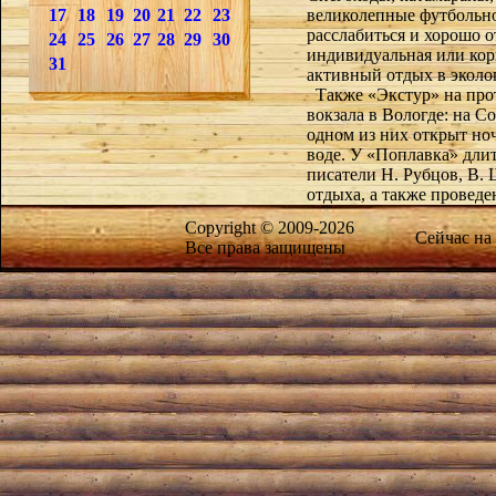
17
18
19
20
21
22
23
великолепные футбольно
расслабиться и хорошо от
24
25
26
27
28
29
30
индивидуальная или кор
31
активный отдых в эколо
Также «Экстур» на прот
вокзала в Вологде: на С
одном из них открыт но
воде. У «Поплавка» длит
писатели Н. Рубцов, В.
отдыха, а также проведе
Copyright © 2009-2026
Сейчас на
Все права защищены