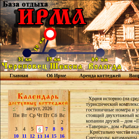
Главная
Об Ирме
Аренда коттеджей
Вопр
Храня историю (на средс
туристический комплекс
<
август, 2026
>
гостиничные номера и у
Пн
Вт
Ср
Чт
Пт
Сб
Вс
стоящий двухэтажный кот
копании друзей – дом «
1
2
«Таверна», дом «Рыбака
3
4
5
7
8
9
6
Кристально чистая вода
10
11
12
14
15
16
13
Снегоходы, катамараны, 