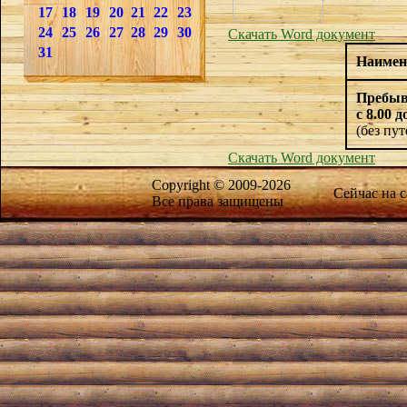
17
18
19
20
21
22
23
24
25
26
27
28
29
30
Скачать Word документ
31
Наимен
Пребыв
с 8.00 д
(без пут
Скачать Word документ
Copyright © 2009-2026
Сейчас на 
Все права защищены