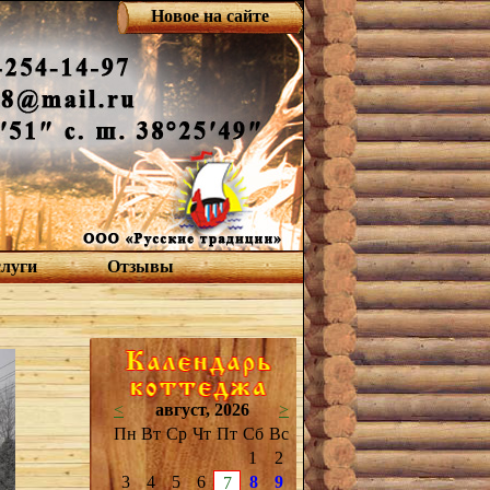
Новое на сайте
слуги
Отзывы
<
август, 2026
>
Пн
Вт
Ср
Чт
Пт
Сб
Вс
1
2
3
4
5
6
8
9
7