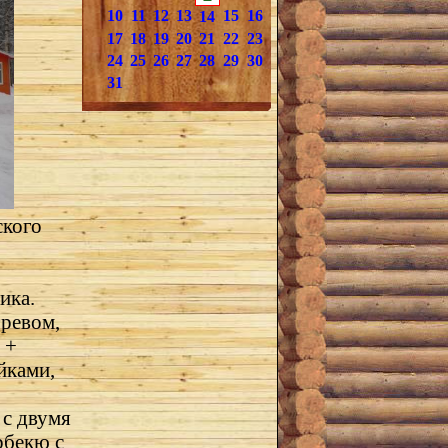
10
11
12
13
15
16
14
17
18
19
20
21
22
23
24
25
26
27
28
29
30
31
ского
ика.
гревом,
 +
йками,
 с двумя
рбекю с