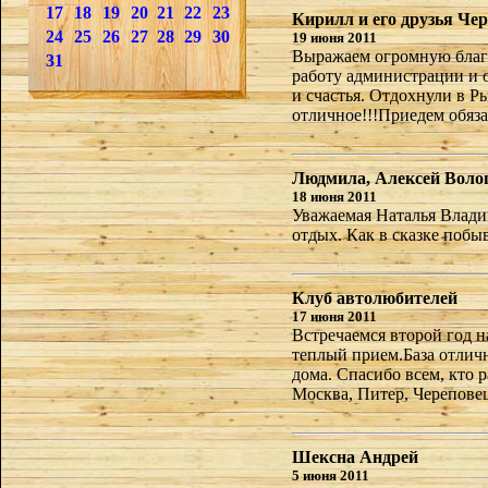
17
18
19
20
21
22
23
Кирилл и его друзья Че
24
25
26
27
28
29
30
19 июня 2011
Выражаем огромную благо
31
работу администрации и 
и счастья. Отдохнули в Ры
отличное!!!Приедем обяза
Людмила, Алексей Воло
18 июня 2011
Уважаемая Наталья Влади
отдых. Как в сказке побы
Клуб автолюбителей
17 июня 2011
Встречаемся второй год 
теплый прием.База отличн
дома. Спасибо всем, кто р
Москва, Питер, Череповец
Шексна Андрей
5 июня 2011