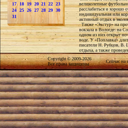
17
18
19
20
21
22
23
великолепные футбольно
расслабиться и хорошо от
24
25
26
27
28
29
30
индивидуальная или кор
31
активный отдых в эколо
Также «Экстур» на прот
вокзала в Вологде: на С
одном из них открыт но
воде. У «Поплавка» длит
писатели Н. Рубцов, В.
отдыха, а также проведе
Copyright © 2009-2026
Сейчас на
Все права защищены