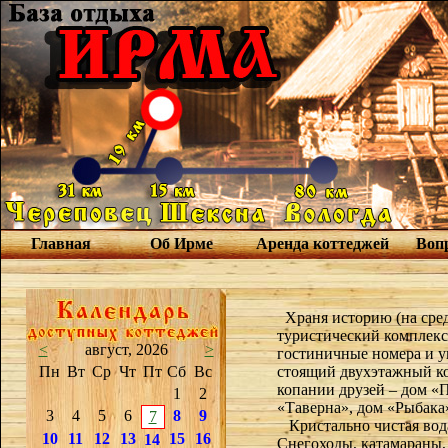
Главная
Об Ирме
Аренда коттеджей
Вопр
Храня историю (на средс
туристический комплекс
<
август, 2026
>
гостиничные номера и у
Пн
Вт
Ср
Чт
Пт
Сб
Вс
стоящий двухэтажный кот
копании друзей – дом «
1
2
«Таверна», дом «Рыбака
3
4
5
6
8
9
7
Кристально чистая вода
10
11
12
13
15
16
14
Снегоходы, катамараны, 