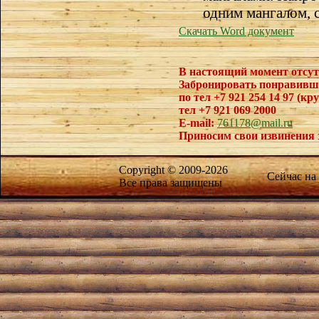
одним мангалом, с
Скачать Word документ
В настоящий момент отсут
Забронировать понравивш
по тел +7 921 254 14 97 (кр
тел +7 921 069 2000
E-mail:
761178@mail.ru
Приносим свои извинения 
Copyright © 2009-2026
Сейчас на
Все права защищены