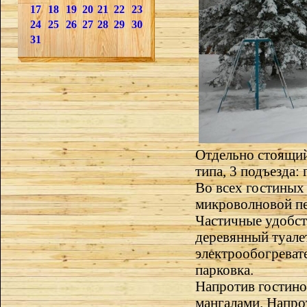
17
18
19
20
21
22
23
24
25
26
27
28
29
30
31
Отдельно стоящий
типа, 3 подъезда: 
Во всех гостиных 
микроволновой пе
Частичные удобст
деревянный туалет
электрообогревате
парковка.
Напротив гостино
мангалами. Напро