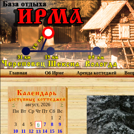
Главная
Об Ирме
Аренда коттеджей
Вопр
<
август, 2026
>
Пн
Вт
Ср
Чт
Пт
Сб
Вс
1
2
3
4
5
7
8
9
6
10
11
12
14
15
16
13