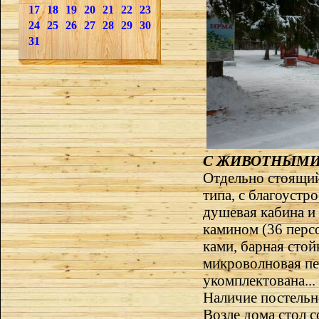
17
18
19
20
21
22
23
24
25
26
27
28
29
30
31
C ЖИВОТНЫМИ 
Отдельно стоящий
типа, с благоуст
душевая кабина и 
камином (36 персо
ками, барная стой
микроволновая печ
укомплектована...
Наличие постельн
Возле дома стол с