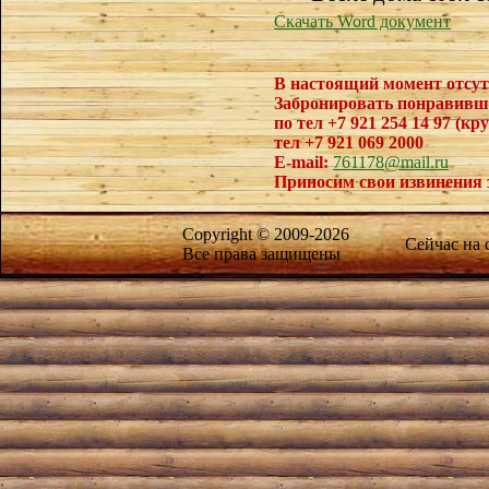
Скачать Word документ
В настоящий момент отсут
Забронировать понравивш
по тел +7 921 254 14 97 (кр
тел +7 921 069 2000
E-mail:
761178@mail.ru
Приносим свои извинения 
Copyright © 2009-2026
Сейчас на
Все права защищены