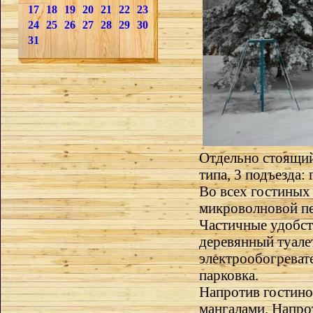
17
18
19
20
21
22
23
24
25
26
27
28
29
30
31
Отдельно стоящий
типа, 3 подъезда: 
Во всех гостиных 
микроволновой пе
Частичные удобст
деревянный туалет
электрообогревате
парковка.
Напротив гостино
мангалами. Напро