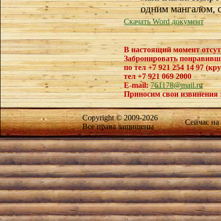
одним мангалом, с
Скачать Word документ
В настоящий момент отсут
Забронировать понравивш
по тел +7 921 254 14 97 (кр
тел +7 921 069 2000
E-mail:
761178@mail.ru
Приносим свои извинения 
Copyright © 2009-2026
Сейчас на
Все права защищены