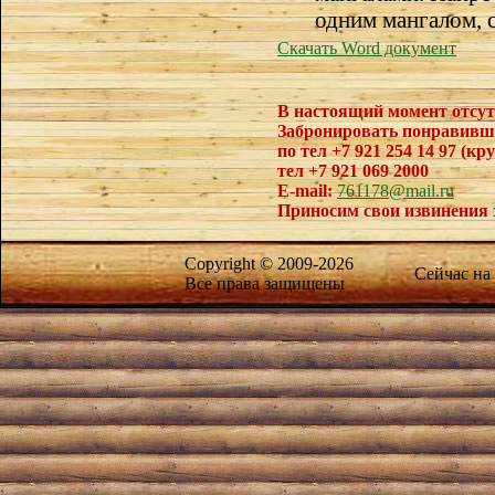
одним мангалом, с
Скачать Word документ
В настоящий момент отсут
Забронировать понравивш
по тел +7 921 254 14 97 (кр
тел +7 921 069 2000
E-mail:
761178@mail.ru
Приносим свои извинения 
Copyright © 2009-2026
Сейчас на
Все права защищены