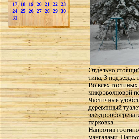
17
18
19
20
21
22
23
24
25
26
27
28
29
30
31
Отдельно стоящий
типа, 3 подъезда: 
Во всех гостиных 
микроволновой пе
Частичные удобст
деревянный туалет
электрообогревате
парковка.
Напротив гостино
мангалами. Напро